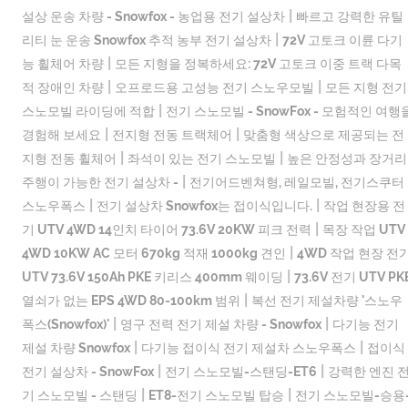
|
설상 운송 차량 - Snowfox - 농업용 전기 설상차
빠르고 강력한 유틸
|
리티 눈 운송 Snowfox 추적 농부 전기 설상차
72V 고토크 이륜 다기
|
능 휠체어 차량
모든 지형을 정복하세요: 72V 고토크 이중 트랙 다목
|
|
적 장애인 차량
오프로드용 고성능 전기 스노우모빌
모든 지형 전기
|
스노모빌 라이딩에 적합
전기 스노모빌 - SnowFox - 모험적인 여행
|
|
경험해 보세요
전지형 전동 트랙체어
맞춤형 색상으로 제공되는 전
|
|
지형 전동 휠체어
좌석이 있는 전기 스노모빌
높은 안정성과 장거리
|
주행이 가능한 전기 설상차 -
전기어드벤쳐형, 레일모빌, 전기스쿠터
|
|
스노우폭스
전기 설상차 Snowfox는 접이식입니다.
작업 현장용 전
|
기 UTV 4WD 14인치 타이어 73.6V 20KW 피크 전력
목장 작업 UTV
|
4WD 10KW AC 모터 670kg 적재 1000kg 견인
4WD 작업 현장 전
|
UTV 73.6V 150Ah PKE 키리스 400mm 웨이딩
73.6V 전기 UTV PK
|
열쇠가 없는 EPS 4WD 80-100km 범위
복선 전기 제설차량 '스노우
|
|
폭스(Snowfox)'
영구 전력 전기 제설 차량 - Snowfox
다기능 전기
|
|
제설 차량 Snowfox
다기능 접이식 전기 제설차 스노우폭스
접이식
|
|
전기 설상차 - SnowFox
전기 스노모빌-스탠딩-ET6
강력한 엔진 
|
|
기 스노모빌 - 스탠딩
ET8-전기 스노모빌 탑승
전기 스노모빌-승용