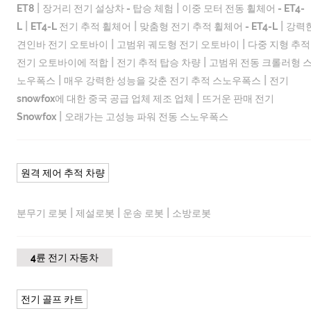
|
|
ET8
장거리 전기 설상차 - 탑승 체험
이중 모터 전동 휠체어 - ET4-
|
|
|
L
ET4-L 전기 추적 휠체어
맞춤형 전기 추적 휠체어 - ET4-L
강력
|
|
견인바 전기 오토바이
고범위 궤도형 전기 오토바이
다중 지형 추적
|
|
전기 오토바이에 적합
전기 추적 탑승 차량
고범위 전동 크롤러형 
|
|
노우폭스
매우 강력한 성능을 갖춘 전기 추적 스노우폭스
전기
|
snowfox에 대한 중국 공급 업체 제조 업체
뜨거운 판매 전기
|
Snowfox
오래가는 고성능 파워 전동 스노우폭스
원격 제어 추적 차량
|
|
|
분무기 로봇
제설로봇
운송 로봇
소방로봇
4륜 전기 자동차
전기 골프 카트