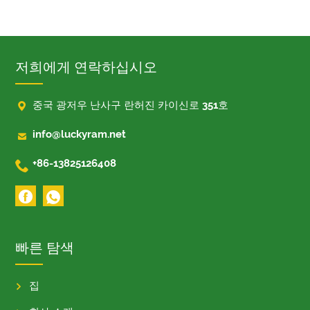
저희에게 연락하십시오

중국 광저우 난사구 란허진 카이신로 351호

info@luckyram.net

+86-13825126408
빠른 탐색
집