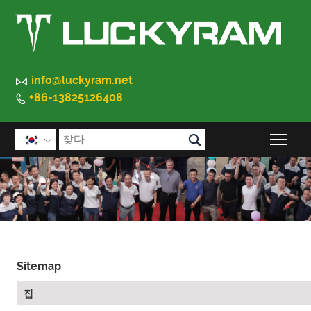

info@luckyram.net
+86-13825126408


메인

Sitemap
집