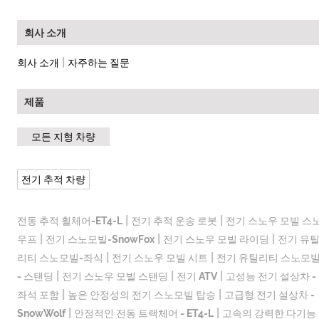
회사 소개
|
회사 소개
자주하는 질문
제품
모든 지형 차량
전기 추적 차량
|
|
전동 추적 휠체어-ET4-L
전기 추적 운송 로봇
전기 스노우 모빌 스
|
|
|
우프
전기 스노모빌-SnowFox
전기 스노우 모빌 라이딩
전기 유
|
|
리티 스노모빌-좌식
전기 스노우 모빌 시트
전기 유틸리티 스노모
|
|
|
- 스탠딩
전기 스노우 모빌 스탠딩
전기 ATV
고성능 전기 설상차 -
|
|
좌석 포함
높은 안정성의 전기 스노모빌 탑승
고급형 전기 설상차 -
|
|
SnowWolf
안정적인 전동 트랙체어 - ET4-L
고속의 강력한 다기능