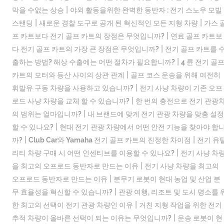
|
막을 수없는 상승
야외 활동을위한 완벽한 동반자 : 전기 스노우 모빌
|
|
스탠딩
새로운 경찰 도구로 공개 된 혁신적인 모든 지형 차량
가스 
|
프 카트보다 전기 골프 카트의 장점은 무엇입니까?
연료 골프 카트보
|
다 전기 골프 카트의 가장 큰 장점은 무엇입니까?
전기 골프 카트를 
|
출하는 방법? 해상 수출에는 어떤 절차가 필요합니까?
4 륜 전기 골
|
카트의 모터와 등산 사이의 상관 관계
골프 코스 운송을 위해 여전히
|
휘발유 구동 차량을 사용하고 있습니까?
전기 사냥 차량이 기존 오프
|
로드 사냥 차량을 교체 할 수 있습니까?
한 번의 충전으로 전기 관광
|
의 범위는 얼마입니까?
내 브랜드에 맞게 전기 관광 차량을 맞춤 설정
|
할 수 있나요?
현대 전기 관광 차량에서 어떤 안전 기능을 찾아야 합
|
|
까?
Club Car와 Yamaha 전기 골프 카트의 진정한 차이점
전기 유
|
리티 차량 구매 시 어떤 인센티브를 이용할 수 있나요?
전기 사냥 차
|
을 최고의 오프로드 동반자로 만드는 이유
전기 사냥 차량을 최고의
|
오프로드 동반자로 만드는 이유
분무기 로봇이 현대 농업 및 산업 분
|
무 효율성을 혁신할 수 있습니까?
관광 여행, 리조트 및 도시 명소를 
|
한 최고의 선택이 전기 관광 차량인 이유
거친 지형 작업을 위한 전기
|
추적 차량이 올바른 선택이 되는 이유는 무엇입니까?
운송 로봇이 현