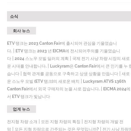
소식
회사 뉴스
ETV 탱크는 2023 Canton Fair에 출시되어 관심을 기울였습니
|
다.
ETV 탱크는 2023 년 EICMA에 전시되어주의를 기울였습니
|
|
다
2024 스노우 모빌 딜러의 계획
국제 전기 사냥 차량 시장의 새로
|
운 시대를 안내합니다.
Luckyram은 Canton Fair에서 큰 인기를 누 
|
|
습니다
협력 관계를 공동으로 구축하고 상생 상황을 만듭니다
새로
|
운 스노우 모빌 (ETV 탱크)의 새로운 배치
Luckyram ATVS 136th
|
Canton Fair에서 외국 구매자의 눈을 사로 잡습니다.
EICMA 2024에
서 ETV 탱크가 빛납니다
업계 뉴스
|
|
전지형 차량 소개
모든 지형 차량의 특징
전지형 차량의 개발 전
|
|
망
모든 지형 차량으로 간주되는 것은 무엇입니까?
전기 사냥 차량